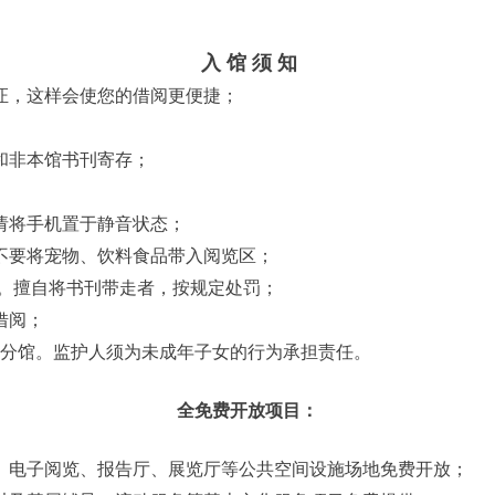
入
馆
须
知
证，这样会使您的借阅更便捷；
和非本馆书刊寄存；
请将手机置于静音状态；
不要将宠物、饮料食品带入阅览区；
。擅自将书刊带走者，按规定处罚；
借阅；
儿分馆。
监护人须为未成年子女的行为承担责任。
全免费开放项目：
、电子阅览、报告厅、展览厅等公共空间设施场地免费开放；