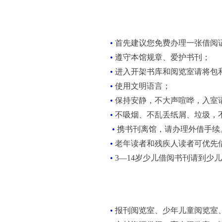
•
首先建议您免费办理一张借阅
•
遵守本馆规章、爱护书刊；
•
进入开架书库和阅览室请将包
•
使用文明语言；
•
保持安静，不大声喧哗，入室
•
不吸烟、不乱丢纸屑、垃圾，
•
携书刊离馆，请办理外借手续
•
老年读者和残疾人读者可优先
•
3—14岁少儿借阅书刊请到少
•
报刊阅览室、少年儿童阅览室